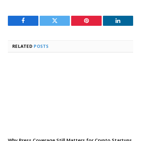
Facebook
Twitter
Pinterest
LinkedIn
RELATED
POSTS
Why Press Coverage Still Matters for Crypto Startups