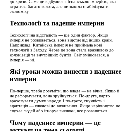
до кризи. Саме це відбулося з Іспанською імперією, яка
втратила багато золота, але не змогла стабілізувати
економіку.
Технології та падение империи
Технологічна відсталість — ще один фактор. Якщо
імперія не розвивається, вона відстає від інших країн.
Наприклад, Китайська імперія не приймала нові
технології з Заходу. Через це вона стала вразливою до
колонізації та внутрішніх бунтів. Світ змінювався, а
імперія — ні.
Які уроки можна винести з падениее
империи
По-перше, треба розуміти, що влада — не вічна. Якщо її
не реформувати, вона зруйнується. По-друге, варто
враховувати думку народу. І по-третє, гнучкість і
адаптація — ключові до виживання. Якщо керівництво не
слухає людей або ігнорує виклики, все розвалиться.
Чому падениее империи — це
актуальна тема сьогодні