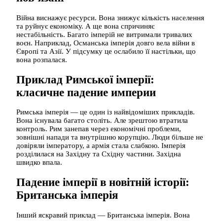
Війна виснажує ресурси. Вона знижує кількість населення
та руйнує економіку. А ще вона спричиняє
нестабільність. Багато імперій не витримали тривалих
воєн. Наприклад, Османська імперія довго вела війни в
Європі та Азії. У підсумку це ослабило її настільки, що
вона розпалася.
Приклад Римської імперії:
класичне падение империи
Римська імперія — це один із найвідоміших прикладів.
Вона існувала багато століть. Але зрештою втратила
контроль. Рим занепав через економічні проблеми,
зовнішні напади та внутрішню корупцію. Люди більше не
довіряли імператору, а армія стала слабкою. Імперія
розділилася на Західну та Східну частини. Західна
швидко впала.
Падение імперії в новітній історії:
Британська імперія
Інший яскравий приклад — Британська імперія. Вона