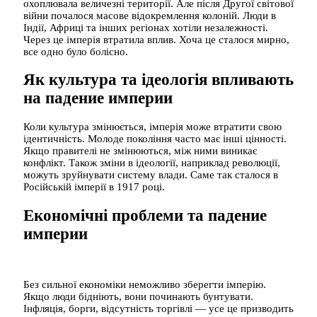
охоплювала величезні території. Але після Другої світової
війни почалося масове відокремлення колоній. Люди в
Індії, Африці та інших регіонах хотіли незалежності.
Через це імперія втратила вплив. Хоча це сталося мирно,
все одно було болісно.
Як культура та ідеологія впливають
на падение империи
Коли культура змінюється, імперія може втратити свою
ідентичність. Молоде покоління часто має інші цінності.
Якщо правителі не змінюються, між ними виникає
конфлікт. Також зміни в ідеології, наприклад революції,
можуть зруйнувати систему влади. Саме так сталося в
Російській імперії в 1917 році.
Економічні проблеми та падение
империи
Без сильної економіки неможливо зберегти імперію.
Якщо люди бідніють, вони починають бунтувати.
Інфляція, борги, відсутність торгівлі — усе це призводить