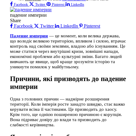
Facebook
Twitter
Pinterest
LinkedIn
падение империи
Share
Facebook
Twitter
LinkedIn
Pinterest
Падение империи
— це момент, коли велика держава,
що володіє великою територією, впливом і силою, втрачає
контроль над своїми землями, владою або існуванням. Це
може статися через внутрішні кризи, зовнішні напади,
економічні проблеми або культурні зміни. Багато людей
вивчають це явище, щоб краще зрозуміти історію та
уникнути помилок у майбутньому.
Причини, які призводять до падение
империи
Одна з головних причин — надмірне розширення
території. Коли імперія росте занадто швидко, стає важко
керувати всіма її частинами. Це призводить до хаосу.
Крім того, ще однією поширеною причиною є корупція.
Вона підриває довіру до влади та призводить до
слабкості керівництва.