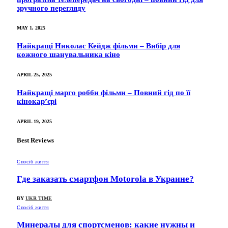
зручного перегляду
MAY 1, 2025
Найкращі Николас Кейдж фільми – Вибір для
кожного шанувальника кіно
APRIL 25, 2025
Найкращі марго робби фільми – Повний гід по її
кінокар’єрі
APRIL 19, 2025
Best Reviews
Спосіб життя
Где заказать смартфон Motorola в Украине?
BY
UKR TIME
Спосіб життя
Минералы для спортсменов: какие нужны и