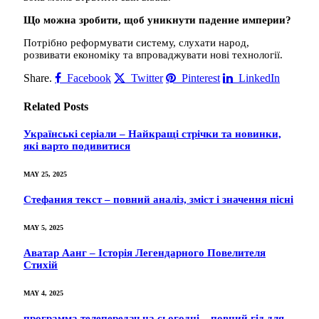
Що можна зробити, щоб уникнути падение империи?
Потрібно реформувати систему, слухати народ,
розвивати економіку та впроваджувати нові технології.
Share.
Facebook
Twitter
Pinterest
LinkedIn
Related
Posts
Українські серіали – Найкращі стрічки та новинки,
які варто подивитися
MAY 25, 2025
Стефания текст – повний аналіз, зміст і значення пісні
MAY 5, 2025
Аватар Аанг – Історія Легендарного Повелителя
Стихій
MAY 4, 2025
программа телепередач на сьогодні – повний гід для