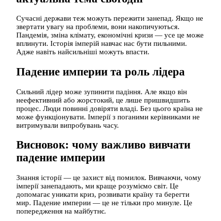
Сучасні держави теж можуть пережити занепад. Якщо не
звертати увагу на проблеми, вони накопичуються.
Пандемія, зміна клімату, економічні кризи — усе це може
вплинути. Історія імперій навчає нас бути пильними.
Адже навіть найсильніші можуть впасти.
Падение империи та роль лідера
Сильний лідер може зупинити падіння. Але якщо він
неефективний або жорстокий, це лише пришвидшить
процес. Люди повинні довіряти владі. Без цього країна не
може функціонувати. Імперії з поганими керівниками не
витримували випробувань часу.
Висновок: чому важливо вивчати
падение империи
Знання історії — це захист від помилок. Вивчаючи, чому
імперії занепадають, ми краще розуміємо світ. Це
допомагає уникати криз, розвивати країну та берегти
мир. Падение империи — це не тільки про минуле. Це
попередження на майбутнє.