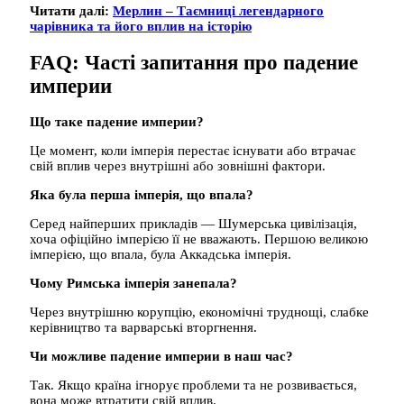
Читати далі:
Мерлин – Таємниці легендарного
чарівника та його вплив на історію
FAQ: Часті запитання про падение
империи
Що таке падение империи?
Це момент, коли імперія перестає існувати або втрачає
свій вплив через внутрішні або зовнішні фактори.
Яка була перша імперія, що впала?
Серед найперших прикладів — Шумерська цивілізація,
хоча офіційно імперією її не вважають. Першою великою
імперією, що впала, була Аккадська імперія.
Чому Римська імперія занепала?
Через внутрішню корупцію, економічні труднощі, слабке
керівництво та варварські вторгнення.
Чи можливе падение империи в наш час?
Так. Якщо країна ігнорує проблеми та не розвивається,
вона може втратити свій вплив.