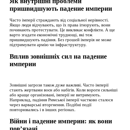
Як внутрішні проблеми
пришвидшують падение империи
Часто імперії страждають від соціальної нерівності.
Якщо люди відчувають, що їх права ігнорують, вони
починають протестувати. Це викликає конфлікти. А ще
варто згадати економічні труднощі, які теж
пришвидшують падіння. Без грошей імперія не може
підтримувати армію чи інфраструктуру.
Вплив зовнішніх сил на падение
империи
Зовнішні загрози також дуже важливі. Часто імперії
стають жертвами воєн або набігів. Коли вороги сильніші
або краще організовані, імперії не витримують.
Наприклад, падіння Римської імперії частково сталося
через варварські вторгнення. Подібні події
повторювались і в інших регіонах.
Війни і падение империи: як вони
пов’язані