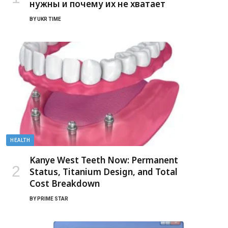
нужны и почему их не хватает
BY
UKR TIME
HEALTH
Kanye West Teeth Now: Permanent
Status, Titanium Design, and Total
Cost Breakdown
BY
PRIME STAR