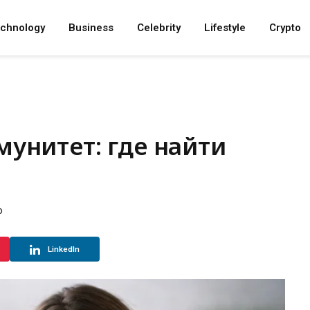
chnology
Business
Celebrity
Lifestyle
Crypto
унитет: где найти
D
LinkedIn