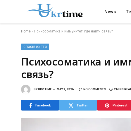
News
Te
Home
»
Психосоматика и иммунитет: где найти связь?
СПОСІБ ЖИТТЯ
Психосоматика и имм
связь?
BY
UKR TIME
MAY 9, 2026
NO COMMENTS
2 MINS REA
Facebook
Twitter
Pinterest