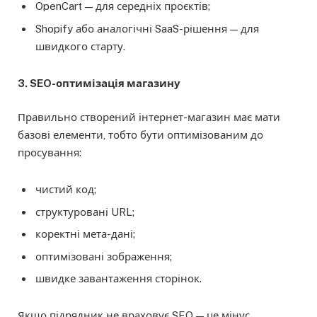
OpenCart — для середніх проєктів;
Shopify або аналогічні SaaS-рішення — для
швидкого старту.
3. SEO-оптимізація магазину
Правильно створений інтернет-магазин має мати
базові елементи, тобто бути оптимізованим до
просування:
чистий код;
структуровані URL;
коректні мета-дані;
оптимізовані зображення;
швидке завантаження сторінок.
Якщо підрядник не враховує SEO — це мінус.