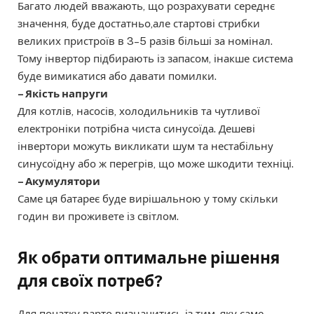
Багато людей вважають, що розрахувати середнє
значення, буде достатньо,але стартові стрибки
великих пристроїв в 3–5 разів більші за номінал.
Тому інвертор підбирають із запасом, інакше система
буде вимикатися або давати помилки.
– Якість напруги
Для котлів, насосів, холодильників та чутливої
електроніки потрібна чиста синусоїда. Дешеві
інвертори можуть викликати шум та нестабільну
синусоїдну або ж перегрів, що може шкодити техніці.
– Акумулятори
Саме ця батареє буде вирішальною у тому скільки
годин ви проживете із світлом.
Як обрати оптимальне рішення
для своїх потреб?
Для початку варто визначитись із тим, яку саме