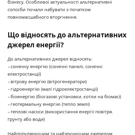
бізнесу. Особливої актуальності альтернативні
сопосби почали набувати з початком
повномасшабного вторгнення.
Що відносять до альтернативних
джерел енергії?
До альтернативних джерел відносять:
– сонячну енергію (сонячні панелі, сонячні
електростанції)
– вітрову енергію (вітрогенератори)
– гідроенергію (малі гідроелектростанції)
– біоенергію (біогазові установки, котли на біомасі)
– геотермальну енергію (тепло землі)
– теплові насоси (використання енергії повітря,
ґрунту або води)
Найпопулярнішим та найзручнішим джерелом