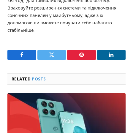
кВт·год, для тривалих відключень або бізнесу.
Враховуйте розширення системи та підключення
сонячних панелей у майбутньому, адже з їх
допомогою ви зможете почувати себе набагато
стабільніше.
Facebook
Twitter
Pinterest
LinkedIn
RELATED
POSTS